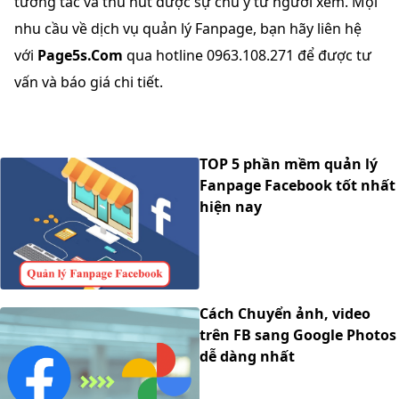
tương tác và thu hút được sự chú ý từ người xem. Mọi
nhu cầu về dịch vụ quản lý Fanpage, bạn hãy liên hệ
với
Page5s.Com
qua hotline 0963.108.271 để được tư
vấn và báo giá chi tiết.
TOP 5 phần mềm quản lý
Fanpage Facebook tốt nhất
hiện nay
Cách Chuyển ảnh, video
trên FB sang Google Photos
dễ dàng nhất